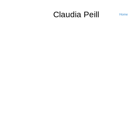
Claudia Peill
Home
Claudia Peill, artista fotografa e pittrice it
Docente di fotografia presso l'Accademia di