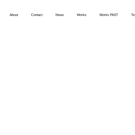
About
Contact
News
Works
Works PAST
Te
aliana, espone in diverse gallerie e musei italiani e internazionali.
 Belle Arti di Roma.