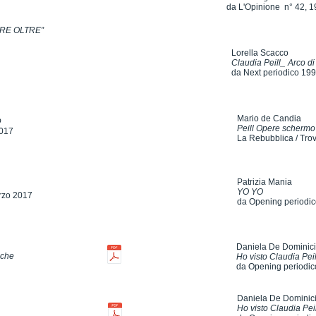
da L'Opinione n° 42, 
RE OLTRE”
Lorella Scacco
Claudia Peill_ Arco d
da Next periodico 19
Mario de Candia
o
Peill Opere schermo
2017
La Rebubblica / Tro
Patrizia Mania
YO YO
rzo 2017
da Opening periodic
Daniela De Dominic
iche
Ho visto Claudia Peil
da Opening periodic
Daniela De Dominic
Ho visto Claudia Peil