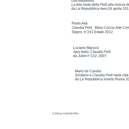
Lea Mattarella
La tela muta della Peill alla ricerca de
da La Repubblica merc18 aprile 20
Paolo Aita
Claudia Peill_ Mara Coccia Arte C
Segno, n°241 Estate 2012
Luciano Marucci
Spry italia, Claudia Peill
da Juliet n°132, 2007
Mario de Candia
Schifano e Claudia Peill nella citt
da La Repubblica inserto Roma 2
© 2016 by CLAUDIA PEILL