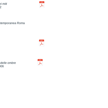
i miti
12
ontemporanea Rom
a
à delle ombre
006