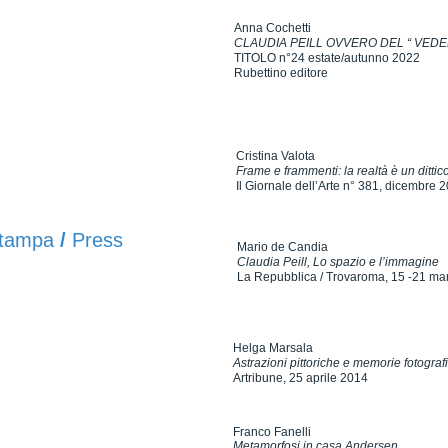
Anna Cochetti
CLAUDIA PEILL OVVERO DEL “ VEDE
TITOLO n°24 estate/autunno 2022
Rubettino editore
Cristina Valota
Frame e frammenti: la realtà è un dittic
Il Giornale dell’Arte n° 381, dicembre 
tampa
/
Press
Mario de Candia
Claudia Peill, Lo spazio e l’immagine
La Repubblica / Trovaroma, 15 -21 ma
Helga Marsala
Astrazioni pittoriche e memorie fotograf
Artribune, 25 aprile 2014
Franco Fanelli
Metamorfosi in casa Andersen