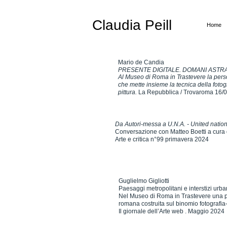
Claudia Peill
Home
Claudia Peill, artista fotografa e pittrice it
Docente di fotografia presso l'Accademia di
Mario de Candia
PRESENTE DIGITALE. DOMANI ASTR
Al Museo di Roma in Trastevere la perso
che mette insieme la tecnica della fotog
pittura.
La Repubblica / Trovaroma 16/
Da Autori-messa a U.N.A. - United nations
Conversazione con Matteo Boetti a cura 
Arte e critica n°99 primavera 2024
Guglielmo Gigliotti
Paesaggi metropolitani e interstizi urba
Nel Museo di Roma in Trastevere una pe
romana costruita sul binomio fotografia-
Il giornale dell’Arte web . Maggio 2024