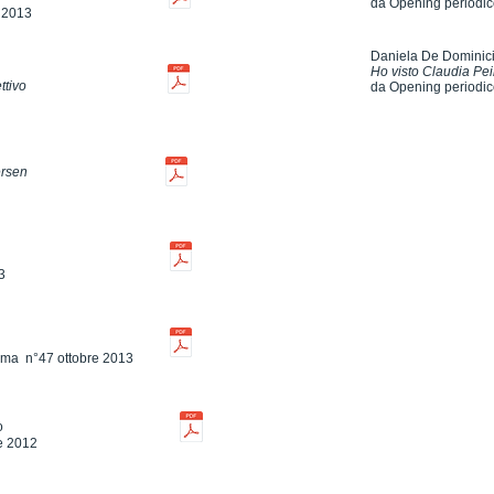
da Opening periodic
e 2013
Daniela De Dominic
Ho visto Claudia Peil
ttivo
da Opening periodic
ersen
3
Roma n°47 ottobre 2013
o
e 2012