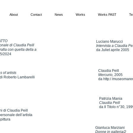
About
Contact
News
Works
Works PAST
Te
aliana, espone in diverse gallerie e musei italiani e internazionali.
 Belle Arti di Roma.
ATTO
Luciano Marucci
nale di Claudia Peill
Intervista a Claudia Pe
rafia con quella della a
da Juliet aprile 2005
05/2024
Claudia Peill
 of artists
Mercurio,
2005
di Roberto Lambarelli
da http:/ /museomarem
Patrizia Mania
Claudia Peill
da Il Titolo n°30, 19
ni di Claudia Peill
rsonale dell’artista
pittura
Gianluca Marziani
Donne in galleria/2