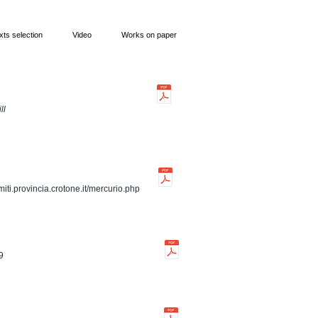
xts selection
Video
Works on paper
ill
iti.provincia.crotone.it/mercurio.php
99