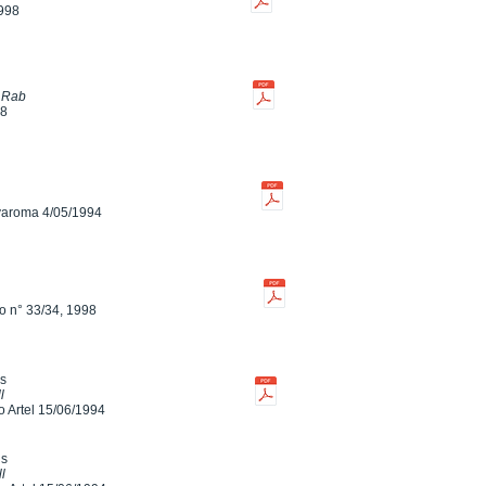
1998
i Rab
98
varoma 4/05/1994
o n° 33/34, 1998
is
l
o Artel 15/06/1994
is
l